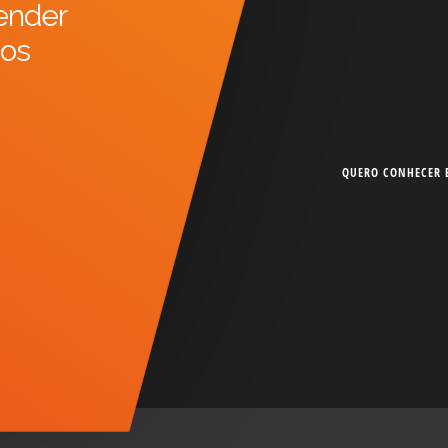
ender
sos
QUERO CONHECER E