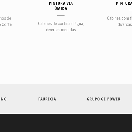
PINTURA VIA
PINTURA
ÚMIDA
mos de
Cabines com f
Cabines de cortina d'água,
e Corte
diversa
diversas medidas
HING
FAURECIA
GRUPO GE POWER