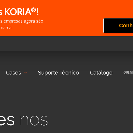
®
s KORIA
!
as empresas agora são
Conh
marca.
Cases
Suporte Técnico
Catálogo
QUEM
ses
nos