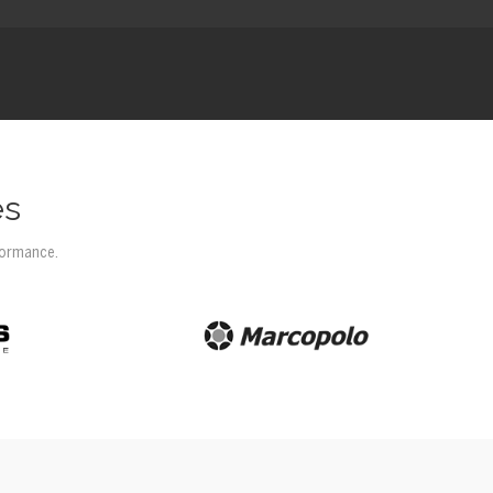
es
formance.