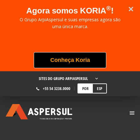
®
Agora somos KORIA
!
O Grupo ArpiAspersul e suas empresas agora são
uma única marca.
Conheça Koria
SITES DO GRUPO ARPIASPERSUL
+55 54 3238.0000
POR
ESP