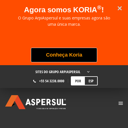
®
Agora somos KORIA
!
O Grupo ArpiAspersul e suas empresas agora são
uma única marca.
Conheça Koria
SITES DO GRUPO ARPIASPERSUL
+55 54 3238.0000
POR
ESP