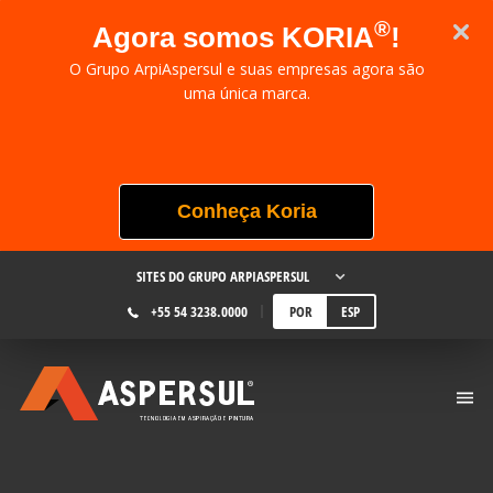
®
Agora somos KORIA
!
O Grupo ArpiAspersul e suas empresas agora são
uma única marca.
Conheça Koria
SITES DO GRUPO ARPIASPERSUL
+55 54 3238.0000
POR
ESP